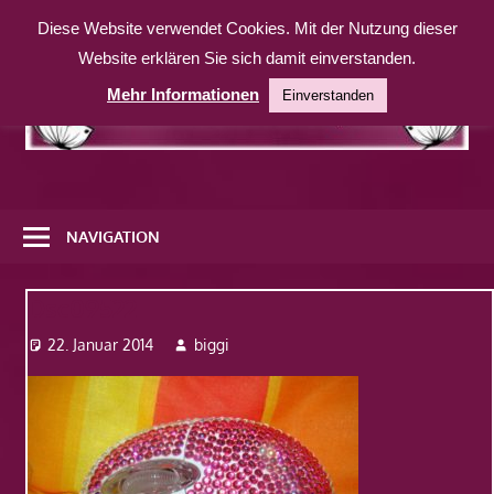
Zum
Diese Website verwendet Cookies. Mit der Nutzung dieser
Inhalt
Website erklären Sie sich damit einverstanden.
springen
Mehr Informationen
Einverstanden
Eine
weitere
NAVIGATION
WordPress-
Website
Dsc09522
22. Januar 2014
biggi