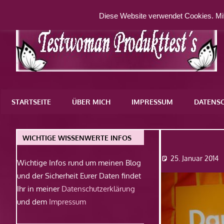
Zum
Diese Website verwendet Cookies. Mit
Inhalt
springen
Eine
weitere
STARTSEITE
ÜBER MICH
IMPRESSUM
DATENS
WordPress-
Website
Dsc0954
WICHTIGE WISSENWERTE INFOS
25. Januar 2014
Wichtige Infos rund um meinen Blog
und der Sicherheit Eurer Daten findet
Ihr in meiner
Datenschutzerklärung
und dem
Impressum