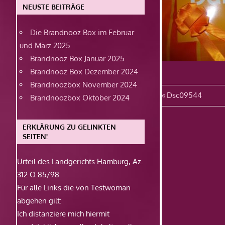
NEUSTE BEITRÄGE
Die Brandnooz Box im Februar
und März 2025
Brandnooz Box Januar 2025
Brandnooz Box Dezember 2024
Brandnoozbox November 2024
Beitragsn
Vorheriger
Dsc09544
Brandnoozbox Oktober 2024
Beitrag:
ERKLÄRUNG ZU GELINKTEN
SEITEN!
Urteil des Landgerichts Hamburg, Az.
312 O 85/98
Für alle Links die von Testwoman
abgehen gilt:
Ich distanziere mich hiermit