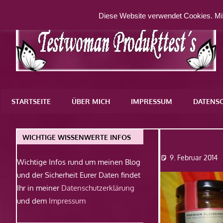
Zum
Diese Website verwendet Cookies. Mit
Inhalt
springen
Eine
weitere
STARTSEITE
ÜBER MICH
IMPRESSUM
DATENS
WordPress-
Website
Dsc0958
WICHTIGE WISSENWERTE INFOS
9. Februar 2014
Wichtige Infos rund um meinen Blog
und der Sicherheit Eurer Daten findet
Ihr in meiner
Datenschutzerklärung
und dem
Impressum