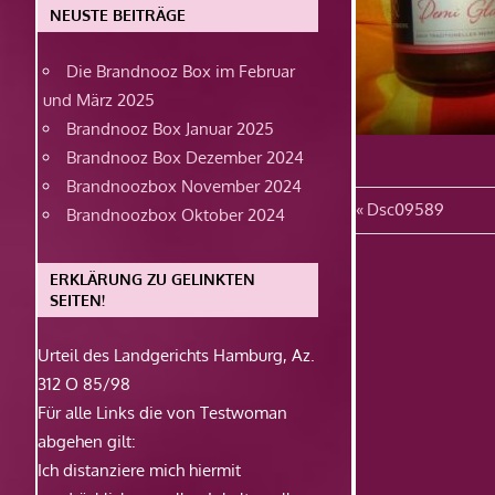
NEUSTE BEITRÄGE
Die Brandnooz Box im Februar
und März 2025
Brandnooz Box Januar 2025
Brandnooz Box Dezember 2024
Brandnoozbox November 2024
Beitragsn
Vorheriger
Dsc09589
Brandnoozbox Oktober 2024
Beitrag:
ERKLÄRUNG ZU GELINKTEN
SEITEN!
Urteil des Landgerichts Hamburg, Az.
312 O 85/98
Für alle Links die von Testwoman
abgehen gilt:
Ich distanziere mich hiermit