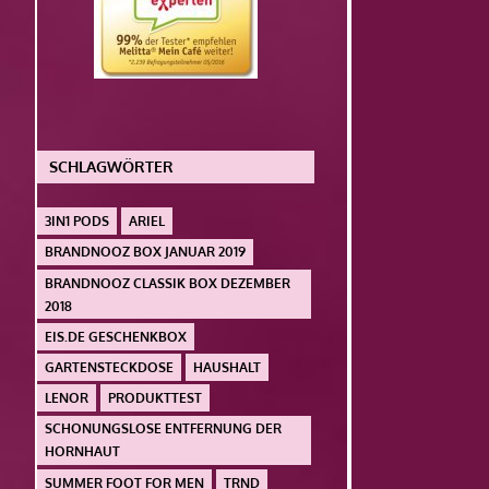
SCHLAGWÖRTER
3IN1 PODS
ARIEL
BRANDNOOZ BOX JANUAR 2019
BRANDNOOZ CLASSIK BOX DEZEMBER
2018
EIS.DE GESCHENKBOX
GARTENSTECKDOSE
HAUSHALT
LENOR
PRODUKTTEST
SCHONUNGSLOSE ENTFERNUNG DER
HORNHAUT
SUMMER FOOT FOR MEN
TRND