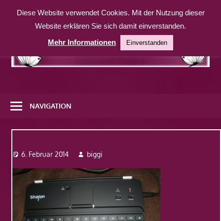
Zum
Diese Website verwendet Cookies. Mit der Nutzung dieser
Inhalt
Website erklären Sie sich damit einverstanden.
springen
Mehr Informationen
Einverstanden
Eine
weitere
NAVIGATION
WordPress-
Website
Dsc09596
6. Februar 2014
biggi