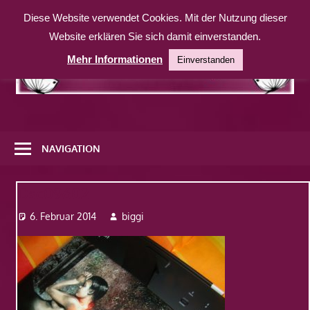
Zum
Diese Website verwendet Cookies. Mit der Nutzung dieser
Inhalt
Website erklären Sie sich damit einverstanden.
springen
Mehr Informationen
Einverstanden
Eine
weitere
NAVIGATION
WordPress-
Website
Dsc09602
6. Februar 2014
biggi