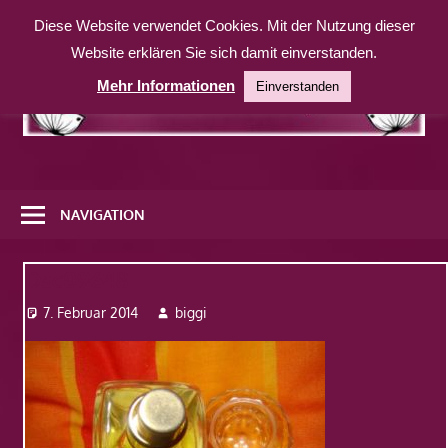
Zum
Diese Website verwendet Cookies. Mit der Nutzung dieser
Inhalt
Website erklären Sie sich damit einverstanden.
springen
Mehr Informationen
Einverstanden
Eine
weitere
NAVIGATION
WordPress-
Website
Dsc09648
7. Februar 2014
biggi