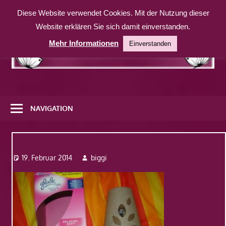
Zum
Diese Website verwendet Cookies. Mit der Nutzung dieser
Inhalt
Website erklären Sie sich damit einverstanden.
springen
Mehr Informationen
Einverstanden
Eine
weitere
NAVIGATION
WordPress-
Website
Dsc09654
19. Februar 2014
biggi