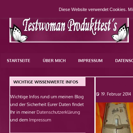
Zum
Diese Website verwendet Cookies. Mit
Inhalt
springen
Eine
weitere
STARTSEITE
ÜBER MICH
IMPRESSUM
DATENS
WordPress-
Website
Dsc0965
WICHTIGE WISSENWERTE INFOS
19. Februar 2014
Wichtige Infos rund um meinen Blog
und der Sicherheit Eurer Daten findet
Ihr in meiner
Datenschutzerklärung
und dem
Impressum