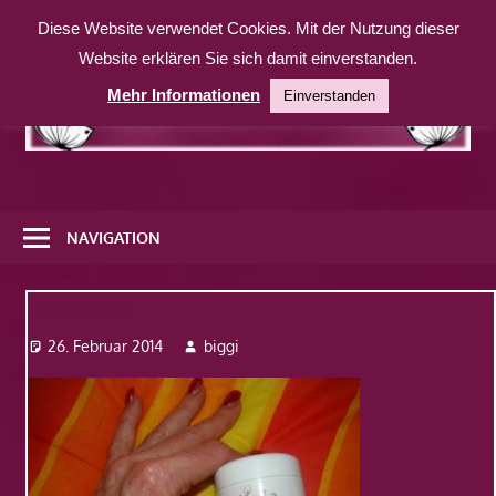
Zum
Diese Website verwendet Cookies. Mit der Nutzung dieser
Inhalt
Website erklären Sie sich damit einverstanden.
springen
Mehr Informationen
Einverstanden
Eine
weitere
NAVIGATION
WordPress-
Website
Dsc09731
26. Februar 2014
biggi