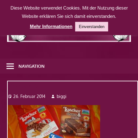
Zum
Diese Website verwendet Cookies. Mit der Nutzung dieser
Inhalt
Website erklären Sie sich damit einverstanden.
springen
Mehr Informationen
Einverstanden
Eine
weitere
NAVIGATION
WordPress-
Website
Dsc09752
26. Februar 2014
biggi