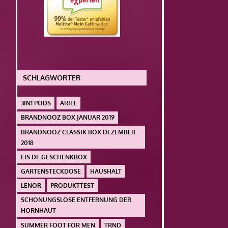
SCHLAGWÖRTER
3IN1 PODS
ARIEL
BRANDNOOZ BOX JANUAR 2019
BRANDNOOZ CLASSIK BOX DEZEMBER
2018
EIS.DE GESCHENKBOX
GARTENSTECKDOSE
HAUSHALT
LENOR
PRODUKTTEST
SCHONUNGSLOSE ENTFERNUNG DER
HORNHAUT
SUMMER FOOT FOR MEN
TRND