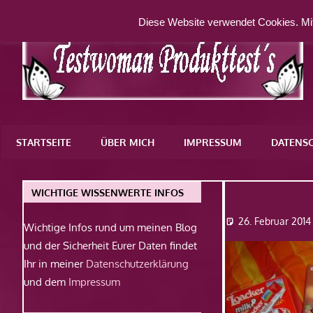
Zum
Diese Website verwendet Cookies. Mit
Inhalt
springen
Eine
weitere
STARTSEITE
ÜBER MICH
IMPRESSUM
DATENS
WordPress-
Website
Dsc0975
WICHTIGE WISSENWERTE INFOS
26. Februar 2014
Wichtige Infos rund um meinen Blog
und der Sicherheit Eurer Daten findet
Ihr in meiner
Datenschutzerklärung
und dem
Impressum