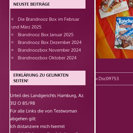
NEUSTE BEITRÄGE
Die Brandnooz Box im Februar
und März 2025
Brandnooz Box Januar 2025
Brandnooz Box Dezember 2024
Brandnoozbox November 2024
Brandnoozbox Oktober 2024
ERKLÄRUNG ZU GELINKTEN
Beitragsn
Vorheriger
Dsc09753
SEITEN!
Beitrag:
Urteil des Landgerichts Hamburg, Az.
312 O 85/98
Für alle Links die von Testwoman
abgehen gilt:
Ich distanziere mich hiermit