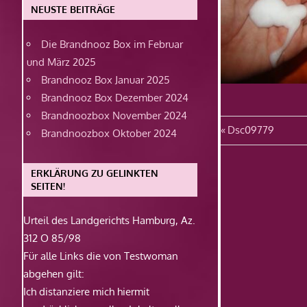
NEUSTE BEITRÄGE
Die Brandnooz Box im Februar
und März 2025
Brandnooz Box Januar 2025
Brandnooz Box Dezember 2024
Brandnoozbox November 2024
Beitragsn
Vorheriger
Dsc09779
Brandnoozbox Oktober 2024
Beitrag:
ERKLÄRUNG ZU GELINKTEN
SEITEN!
Urteil des Landgerichts Hamburg, Az.
312 O 85/98
Für alle Links die von Testwoman
abgehen gilt:
Ich distanziere mich hiermit