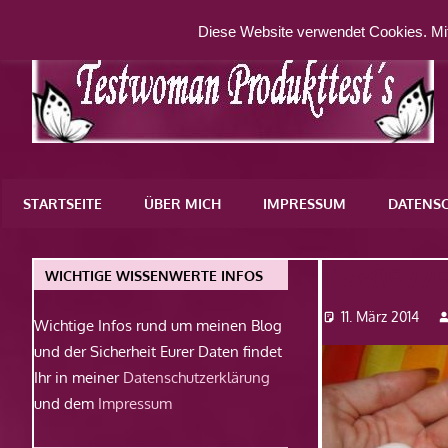
Zum
Diese Website verwendet Cookies. Mit
Inhalt
springen
Eine
weitere
STARTSEITE
ÜBER MICH
IMPRESSUM
DATENS
WordPress-
Website
Dsc0977
WICHTIGE WISSENWERTE INFOS
11. März 2014
Wichtige Infos rund um meinen Blog
und der Sicherheit Eurer Daten findet
Ihr in meiner
Datenschutzerklärung
und dem
Impressum