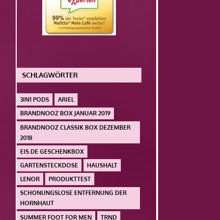
SCHLAGWÖRTER
3IN1 PODS
ARIEL
BRANDNOOZ BOX JANUAR 2019
BRANDNOOZ CLASSIK BOX DEZEMBER
2018
EIS.DE GESCHENKBOX
GARTENSTECKDOSE
HAUSHALT
LENOR
PRODUKTTEST
SCHONUNGSLOSE ENTFERNUNG DER
HORNHAUT
SUMMER FOOT FOR MEN
TRND