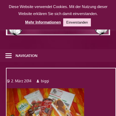
Zum
Diese Website verwendet Cookies. Mit der Nutzung dieser
Inhalt
Website erklären Sie sich damit einverstanden.
springen
Mehr Informationen
Einverstanden
Eine
weitere
NAVIGATION
WordPress-
Website
Dsc09780
2. März 2014
biggi