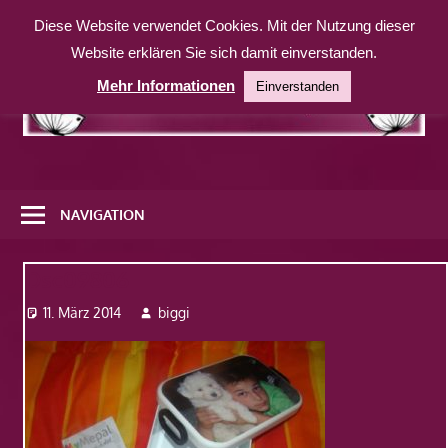
Zum
Diese Website verwendet Cookies. Mit der Nutzung dieser
Inhalt
Website erklären Sie sich damit einverstanden.
springen
Mehr Informationen
Einverstanden
Eine
weitere
NAVIGATION
WordPress-
Website
Dsc09806
11. März 2014
biggi