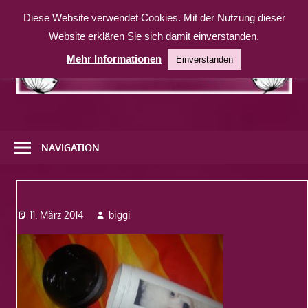
Zum
Diese Website verwendet Cookies. Mit der Nutzung dieser
Inhalt
Website erklären Sie sich damit einverstanden.
springen
Mehr Informationen
Einverstanden
Eine
weitere
NAVIGATION
WordPress-
Website
Dsc09807
11. März 2014
biggi