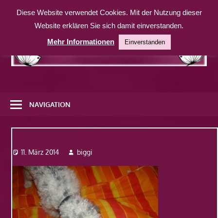
Zum
Diese Website verwendet Cookies. Mit der Nutzung dieser
Inhalt
Website erklären Sie sich damit einverstanden.
springen
Mehr Informationen
Einverstanden
Eine
weitere
NAVIGATION
WordPress-
Website
Dsc09809
11. März 2014
biggi