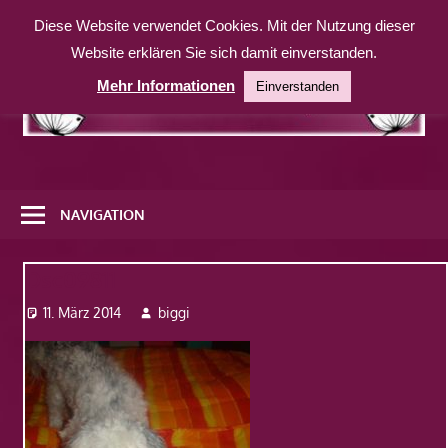
Zum
Diese Website verwendet Cookies. Mit der Nutzung dieser
Inhalt
Website erklären Sie sich damit einverstanden.
springen
Mehr Informationen
Einverstanden
Eine
weitere
NAVIGATION
WordPress-
Website
Dsc09811
11. März 2014
biggi