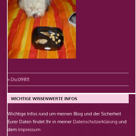
Beitragsnavigation
Vorheriger
Dsc09811
Beitrag:
WICHTIGE WISSENWERTE INFOS
Wichtige Infos rund um meinen Blog und der Sicherheit
Eurer Daten findet Ihr in meiner
Datenschutzerklärung
und
dem
Impressum