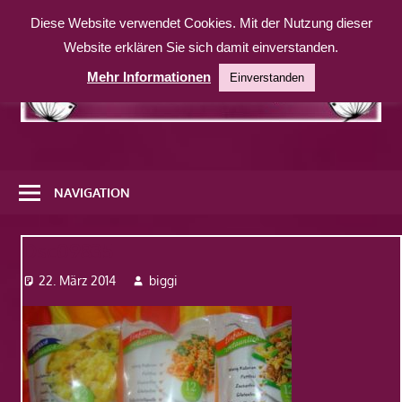
Zum
Diese Website verwendet Cookies. Mit der Nutzung dieser
Inhalt
Website erklären Sie sich damit einverstanden.
springen
Mehr Informationen
Einverstanden
Eine
weitere
NAVIGATION
WordPress-
Website
Dsc09835
22. März 2014
biggi