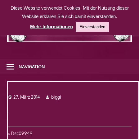
Zum
Diese Website verwendet Cookies. Mit der Nutzung dieser
Inhalt
Website erklären Sie sich damit einverstanden.
springen
Mehr Informationen
Einverstanden
Eine
weitere
NAVIGATION
WordPress-
Website
Dsc09949
27. März 2014
biggi
Beitragsnavigation
Vorheriger
Dsc09949