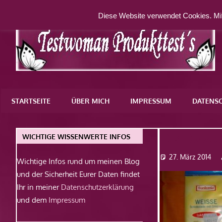
Zum
Diese Website verwendet Cookies. Mit
Inhalt
springen
Eine
weitere
STARTSEITE
ÜBER MICH
IMPRESSUM
DATENS
WordPress-
Website
Dsc0995
WICHTIGE WISSENWERTE INFOS
27. März 2014
Wichtige Infos rund um meinen Blog
und der Sicherheit Eurer Daten findet
Ihr in meiner
Datenschutzerklärung
und dem
Impressum