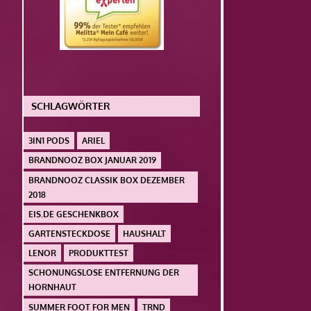
SCHLAGWÖRTER
3IN1 PODS
ARIEL
BRANDNOOZ BOX JANUAR 2019
BRANDNOOZ CLASSIK BOX DEZEMBER
2018
EIS.DE GESCHENKBOX
GARTENSTECKDOSE
HAUSHALT
LENOR
PRODUKTTEST
SCHONUNGSLOSE ENTFERNUNG DER
HORNHAUT
SUMMER FOOT FOR MEN
TRND