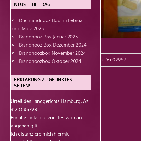
NEUSTE BEITRÄGE
Die Brandnooz Box im Februar
und März 2025
Brandnooz Box Januar 2025
Brandnooz Box Dezember 2024
Brandnoozbox November 2024
Beitragsn
Vorheriger
Dsc09957
Brandnoozbox Oktober 2024
Beitrag:
ERKLÄRUNG ZU GELINKTEN
SEITEN!
Urteil des Landgerichts Hamburg, Az.
312 O 85/98
Für alle Links die von Testwoman
abgehen gilt:
Ich distanziere mich hiermit