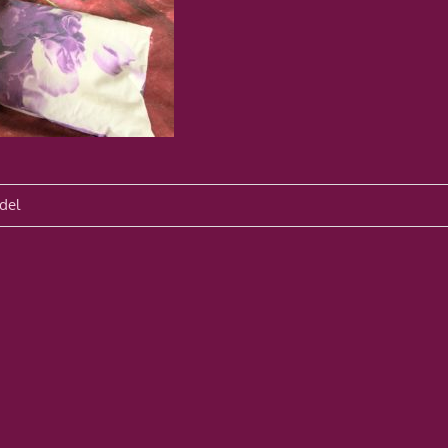
avigation
del