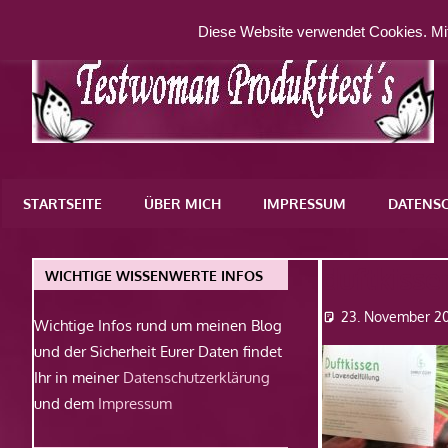
Zum
Diese Website verwendet Cookies. Mit
Inhalt
springen
Eine
weitere
STARTSEITE
ÜBER MICH
IMPRESSUM
DATENS
WordPress-
Website
duftkiss
WICHTIGE WISSENWERTE INFOS
23. November 20
Wichtige Infos rund um meinen Blog
und der Sicherheit Eurer Daten findet
Ihr in meiner
Datenschutzerklärung
und dem
Impressum