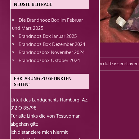
NEUSTE BEITRÄGE
Die Brandnooz Box im Februar
und März 2025
Brandnooz Box Januar 2025
Brandnooz Box Dezember 2024
Brandnoozbox November 2024
Brandnoozbox Oktober 2024
Beitragsn
Vorheriger
duftkissen-Laven
Beitrag:
ERKLÄRUNG ZU GELINKTEN
SEITEN!
Urteil des Landgerichts Hamburg, Az.
312 O 85/98
Für alle Links die von Testwoman
abgehen gilt:
Ich distanziere mich hiermit