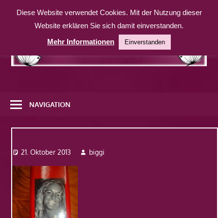
Zum
Diese Website verwendet Cookies. Mit der Nutzung dieser
Inhalt
Website erklären Sie sich damit einverstanden.
springen
Mehr Informationen
Einverstanden
Eine
weitere
NAVIGATION
WordPress-
Website
easy5
21. Oktober 2013
biggi