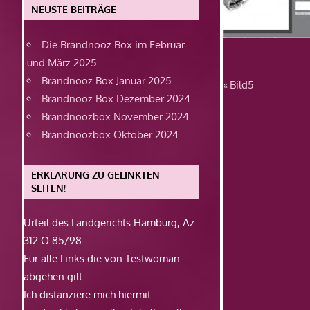
NEUSTE BEITRÄGE
Die Brandnooz Box im Februar
und März 2025
Brandnooz Box Januar 2025
Beitragsn
Vorheriger
Bild5
Brandnooz Box Dezember 2024
Beitrag:
Brandnoozbox November 2024
Brandnoozbox Oktober 2024
ERKLÄRUNG ZU GELINKTEN
SEITEN!
Urteil des Landgerichts Hamburg, Az.
312 O 85/98
Für alle Links die von Testwoman
abgehen gilt:
Ich distanziere mich hiermit