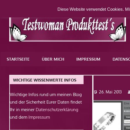
Zum
Diese Website verwendet Cookies. Mit
Inhalt
springen
Eine
weitere
STARTSEITE
ÜBER MICH
IMPRESSUM
DATENS
WordPress-
Website
Bild5
WICHTIGE WISSENWERTE INFOS
26. Mai 2013
Wichtige Infos rund um meinen Blog
und der Sicherheit Eurer Daten findet
Ihr in meiner
Datenschutzerklärung
und dem
Impressum