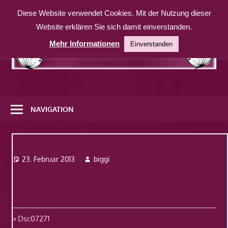
Zum
Diese Website verwendet Cookies. Mit der Nutzung dieser
Inhalt
Website erklären Sie sich damit einverstanden.
springen
Mehr Informationen
Einverstanden
Eine
weitere
NAVIGATION
WordPress-
Website
Dsc07271
23. Februar 2013
biggi
Beitragsnavigation
Vorheriger
Dsc07271