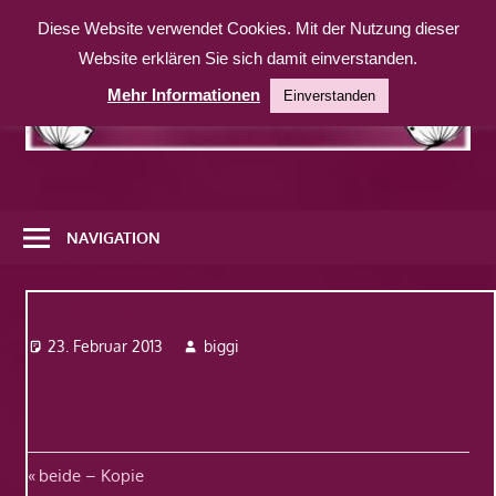
Zum
Diese Website verwendet Cookies. Mit der Nutzung dieser
Inhalt
Website erklären Sie sich damit einverstanden.
springen
Mehr Informationen
Einverstanden
Eine
weitere
NAVIGATION
WordPress-
Website
beide – Kopie
23. Februar 2013
biggi
Beitragsnavigation
Vorheriger
beide – Kopie