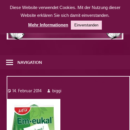
Zum
Diese Website verwendet Cookies. Mit der Nutzung dieser
Inhalt
Website erklären Sie sich damit einverstanden.
springen
Mehr Informationen
Einverstanden
Eine
weitere
NAVIGATION
WordPress-
Website
Em-eukal-Starke-Momente1-183×300
14. Februar 2014
biggi