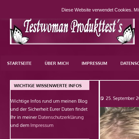
Zum
Diese Website verwendet Cookies. Mit
Inhalt
springen
Eine
weitere
STARTSEITE
ÜBER MICH
IMPRESSUM
DATENS
WordPress-
Website
Ergebnis
WICHTIGE WISSENWERTE INFOS
25. September 2
Wichtige Infos rund um meinen Blog
und der Sicherheit Eurer Daten findet
Ihr in meiner
Datenschutzerklärung
und dem
Impressum