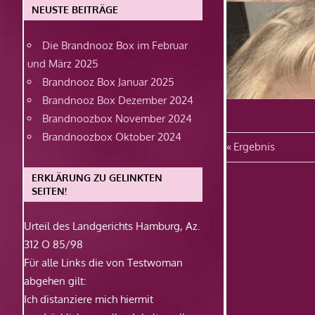
NEUSTE BEITRÄGE
Die Brandnooz Box im Februar
und März 2025
Brandnooz Box Januar 2025
Brandnooz Box Dezember 2024
Brandnoozbox November 2024
Brandnoozbox Oktober 2024
Beitragsn
Vorheriger
Ergebnis
Beitrag:
ERKLÄRUNG ZU GELINKTEN
SEITEN!
Urteil des Landgerichts Hamburg, Az.
312 O 85/98
Für alle Links die von Testwoman
abgehen gilt:
Ich distanziere mich hiermit