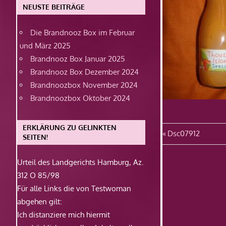
NEUSTE BEITRÄGE
Die Brandnooz Box im Februar
und März 2025
Brandnooz Box Januar 2025
Brandnooz Box Dezember 2024
Brandnoozbox November 2024
Brandnoozbox Oktober 2024
ERKLÄRUNG ZU GELINKTEN
Beitragsn
Vorheriger
Dsc07912
SEITEN!
Beitrag:
Urteil des Landgerichts Hamburg, Az.
312 O 85/98
Für alle Links die von Testwoman
abgehen gilt:
Ich distanziere mich hiermit