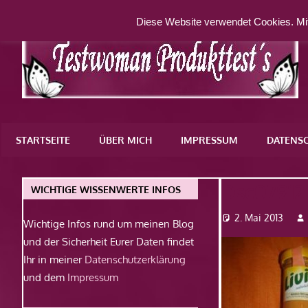
Zum
Diese Website verwendet Cookies. Mit
Inhalt
springen
Eine
weitere
STARTSEITE
ÜBER MICH
IMPRESSUM
DATENS
WordPress-
Website
Dsc07912
WICHTIGE WISSENWERTE INFOS
2. Mai 2013
Wichtige Infos rund um meinen Blog
und der Sicherheit Eurer Daten findet
Ihr in meiner
Datenschutzerklärung
und dem
Impressum