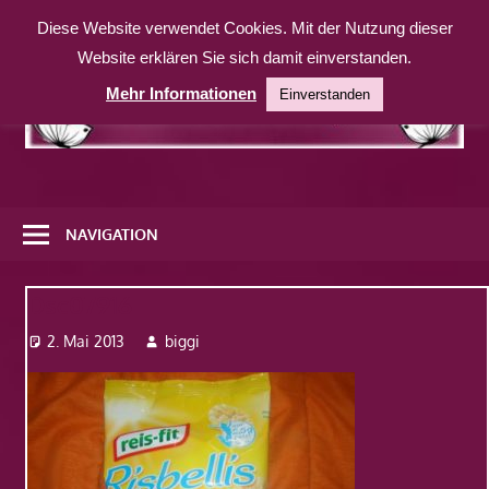
Zum
Diese Website verwendet Cookies. Mit der Nutzung dieser
Inhalt
Website erklären Sie sich damit einverstanden.
springen
Mehr Informationen
Einverstanden
Eine
weitere
NAVIGATION
WordPress-
Website
Dsc07916
2. Mai 2013
biggi