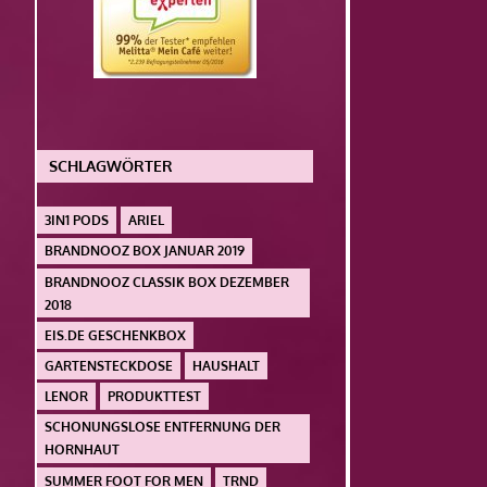
SCHLAGWÖRTER
3IN1 PODS
ARIEL
BRANDNOOZ BOX JANUAR 2019
BRANDNOOZ CLASSIK BOX DEZEMBER
2018
EIS.DE GESCHENKBOX
GARTENSTECKDOSE
HAUSHALT
LENOR
PRODUKTTEST
SCHONUNGSLOSE ENTFERNUNG DER
HORNHAUT
SUMMER FOOT FOR MEN
TRND