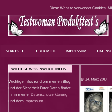
Zum
Diese Website verwendet Cookies. Mit
Inhalt
springen
Eine
weitere
STARTSEITE
ÜBER MICH
IMPRESSUM
DATENS
WordPress-
Website
eigenes B
WICHTIGE WISSENWERTE INFOS
24. März 2013
Wichtige Infos rund um meinen Blog
und der Sicherheit Eurer Daten findet
Ihr in meiner
Datenschutzerklärung
und dem
Impressum