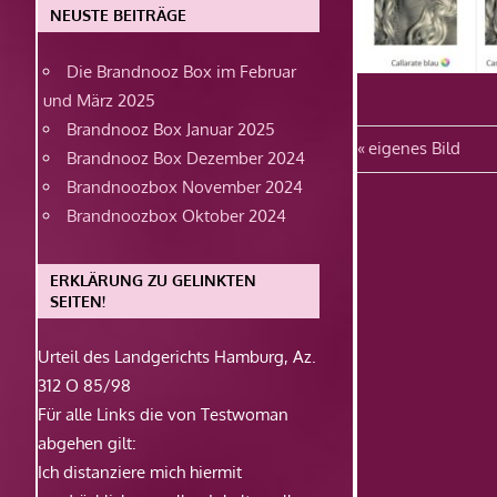
NEUSTE BEITRÄGE
Die Brandnooz Box im Februar
und März 2025
Brandnooz Box Januar 2025
Beitragsn
Vorheriger
eigenes Bild
Brandnooz Box Dezember 2024
Beitrag:
Brandnoozbox November 2024
Brandnoozbox Oktober 2024
ERKLÄRUNG ZU GELINKTEN
SEITEN!
Urteil des Landgerichts Hamburg, Az.
312 O 85/98
Für alle Links die von Testwoman
abgehen gilt:
Ich distanziere mich hiermit