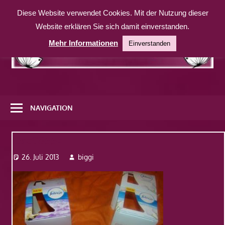
Zum
Diese Website verwendet Cookies. Mit der Nutzung dieser
Inhalt
Website erklären Sie sich damit einverstanden.
springen
Mehr Informationen
Einverstanden
Eine
weitere
NAVIGATION
WordPress-
Website
Dsc08557
26. Juli 2013
biggi