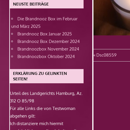
NEUSTE BEITRÄGE
Die Brandnooz Box im Februar
und März 2025
Brandnooz Box Januar 2025
Brandnooz Box Dezember 2024
Brandnoozbox November 2024
Beitragsn
Vorheriger
Dsc08559
Brandnoozbox Oktober 2024
Beitrag:
ERKLÄRUNG ZU GELINKTEN
SEITEN!
Urteil des Landgerichts Hamburg, Az.
312 O 85/98
Für alle Links die von Testwoman
abgehen gilt:
Ich distanziere mich hiermit