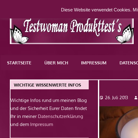
Zum
Diese Website verwendet Cookies. Mit
Inhalt
springen
Eine
weitere
STARTSEITE
ÜBER MICH
IMPRESSUM
DATENS
WordPress-
Website
Dsc0855
WICHTIGE WISSENWERTE INFOS
26. Juli 2013
Wichtige Infos rund um meinen Blog
und der Sicherheit Eurer Daten findet
Ihr in meiner
Datenschutzerklärung
und dem
Impressum