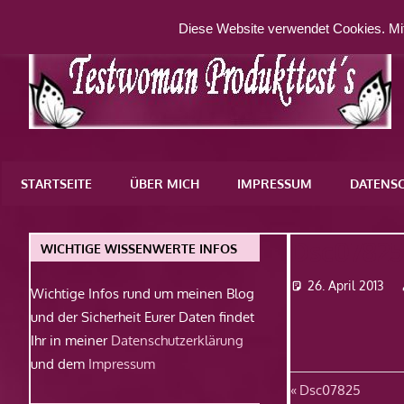
Zum
Diese Website verwendet Cookies. Mit
Inhalt
springen
Eine
weitere
STARTSEITE
ÜBER MICH
IMPRESSUM
DATENS
WordPress-
Website
Dsc0782
WICHTIGE WISSENWERTE INFOS
26. April 2013
Wichtige Infos rund um meinen Blog
und der Sicherheit Eurer Daten findet
Ihr in meiner
Datenschutzerklärung
und dem
Impressum
Beitragsn
Vorheriger
Dsc07825