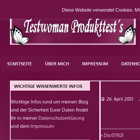
Zum
Diese Website verwendet Cookies. Mit
Inhalt
springen
Eine
weitere
STARTSEITE
ÜBER MICH
IMPRESSUM
DATENS
WordPress-
Website
Dsc07821
WICHTIGE WISSENWERTE INFOS
26. April 2013
Wichtige Infos rund um meinen Blog
und der Sicherheit Eurer Daten findet
Ihr in meiner
Datenschutzerklärung
und dem
Impressum
Beitragsn
Vorheriger
Dsc07821