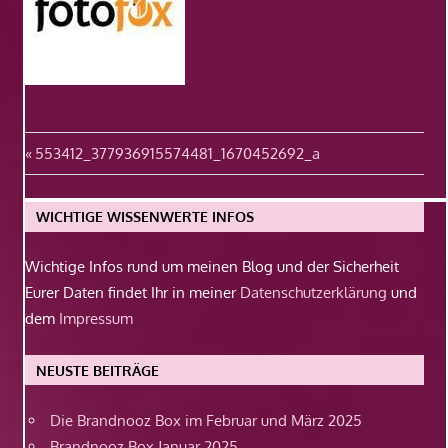
Beitragsnavigation
Vorheriger
553412_377936915574481_1670452692_a
Beitrag:
WICHTIGE WISSENWERTE INFOS
Wichtige Infos rund um meinen Blog und der Sicherheit
Eurer Daten findet Ihr in meiner
Datenschutzerklärung
und
dem
Impressum
NEUSTE BEITRÄGE
Die Brandnooz Box im Februar und März 2025
Brandnooz Box Januar 2025