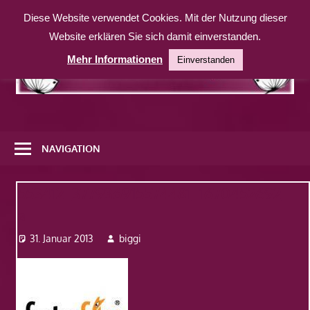
Zum
Diese Website verwendet Cookies. Mit der Nutzung dieser
Inhalt
Website erklären Sie sich damit einverstanden.
springen
Mehr Informationen
Einverstanden
Eine
weitere
NAVIGATION
WordPress-
Website
553412_377936915574481_1670452692_
a
31. Januar 2013
biggi