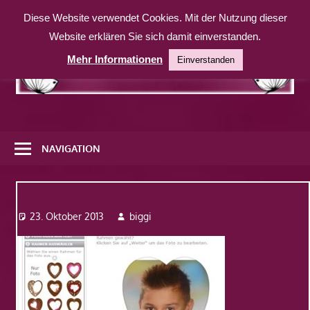
Zum
Diese Website verwendet Cookies. Mit der Nutzung dieser
Inhalt
Website erklären Sie sich damit einverstanden.
springen
Mehr Informationen
Einverstanden
Eine
weitere
NAVIGATION
WordPress-
Website
Foto hochladen
23. Oktober 2013
biggi