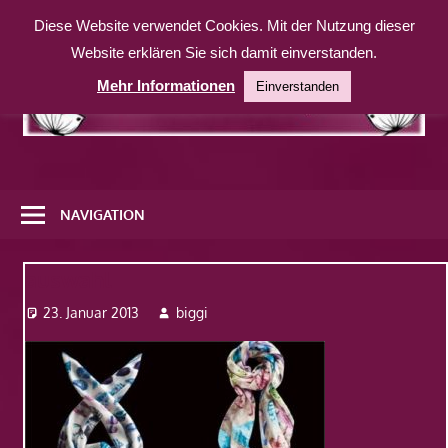
Zum
Diese Website verwendet Cookies. Mit der Nutzung dieser
Inhalt
Website erklären Sie sich damit einverstanden.
springen
Mehr Informationen
Einverstanden
Eine
weitere
NAVIGATION
WordPress-
Website
auswahl
23. Januar 2013
biggi