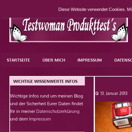
Zum
Diese Website verwendet Cookies. Mit
Inhalt
springen
Eine
weitere
STARTSEITE
ÜBER MICH
IMPRESSUM
DATENS
WordPress-
Website
olaz
WICHTIGE WISSENWERTE INFOS
13. Januar 2013
Wichtige Infos rund um meinen Blog
und der Sicherheit Eurer Daten findet
Ihr in meiner
Datenschutzerklärung
und dem
Impressum