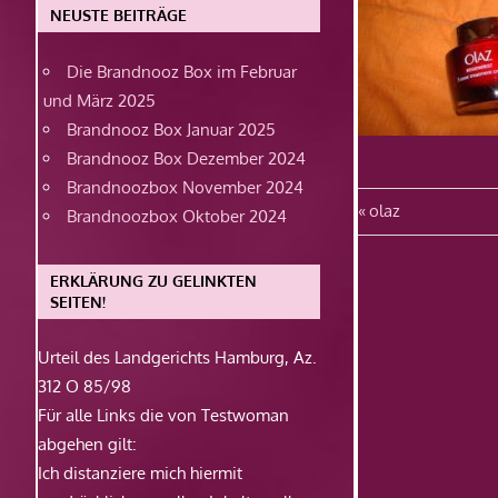
NEUSTE BEITRÄGE
Die Brandnooz Box im Februar
und März 2025
Brandnooz Box Januar 2025
Brandnooz Box Dezember 2024
Brandnoozbox November 2024
Beitragsn
Vorheriger
olaz
Brandnoozbox Oktober 2024
Beitrag:
ERKLÄRUNG ZU GELINKTEN
SEITEN!
Urteil des Landgerichts Hamburg, Az.
312 O 85/98
Für alle Links die von Testwoman
abgehen gilt:
Ich distanziere mich hiermit