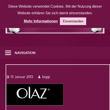
Zum
Diese Website verwendet Cookies. Mit der Nutzung dieser
Inhalt
Website erklären Sie sich damit einverstanden.
springen
Mehr Informationen
Einverstanden
Eine
weitere
NAVIGATION
WordPress-
Website
6688178_bf8d0ddb2c_m
13. Januar 2013
biggi