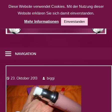
Zum
Diese Website verwendet Cookies. Mit der Nutzung dieser
Inhalt
Website erklären Sie sich damit einverstanden.
springen
Mehr Informationen
Einverstanden
Eine
weitere
NAVIGATION
WordPress-
Website
Gesicht
23. Oktober 2013
biggi