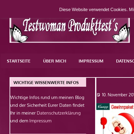
Zum
Diese Website verwendet Cookies. Mit
Inhalt
springen
Eine
weitere
STARTSEITE
ÜBER MICH
IMPRESSUM
DATENS
WordPress-
Website
Gewinnpa
WICHTIGE WISSENWERTE INFOS
10. November 20
Wichtige Infos rund um meinen Blog
und der Sicherheit Eurer Daten findet
Ihr in meiner
Datenschutzerklärung
und dem
Impressum