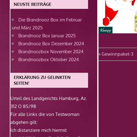
NEUSTE BEITRÄGE
Die Brandnooz Box im Februar
und März 2025
Brandnooz Box Januar 2025
Brandnooz Box Dezember 2024
Brandnoozbox November 2024
Beitragsn
Vorheriger
Gewinnpaket-3
Brandnoozbox Oktober 2024
Beitrag:
ERKLÄRUNG ZU GELINKTEN
SEITEN!
Urteil des Landgerichts Hamburg, Az.
312 O 85/98
Für alle Links die von Testwoman
abgehen gilt:
Ich distanziere mich hiermit