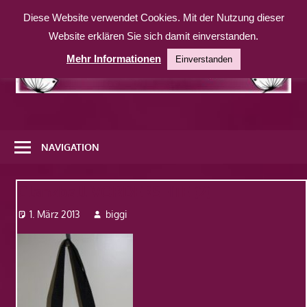
Zum
Diese Website verwendet Cookies. Mit der Nutzung dieser
Inhalt
Website erklären Sie sich damit einverstanden.
springen
Mehr Informationen
Einverstanden
Eine
weitere
NAVIGATION
WordPress-
Website
Glanzball VORDERSEITE (2)
1. März 2013
biggi