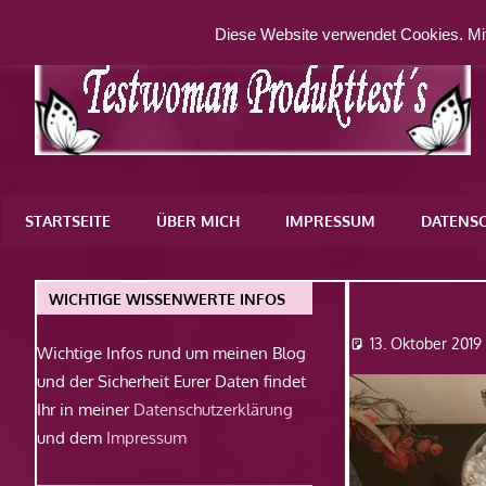
Zum
Diese Website verwendet Cookies. Mit
Inhalt
springen
Eine
weitere
STARTSEITE
ÜBER MICH
IMPRESSUM
DATENS
WordPress-
Website
Goodbye-
WICHTIGE WISSENWERTE INFOS
13. Oktober 2019
Wichtige Infos rund um meinen Blog
und der Sicherheit Eurer Daten findet
Ihr in meiner
Datenschutzerklärung
und dem
Impressum