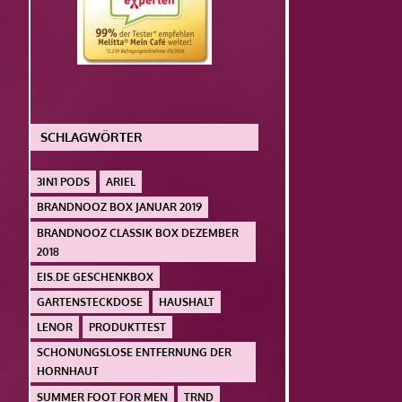
SCHLAGWÖRTER
3IN1 PODS
ARIEL
BRANDNOOZ BOX JANUAR 2019
BRANDNOOZ CLASSIK BOX DEZEMBER
2018
EIS.DE GESCHENKBOX
GARTENSTECKDOSE
HAUSHALT
LENOR
PRODUKTTEST
SCHONUNGSLOSE ENTFERNUNG DER
HORNHAUT
SUMMER FOOT FOR MEN
TRND