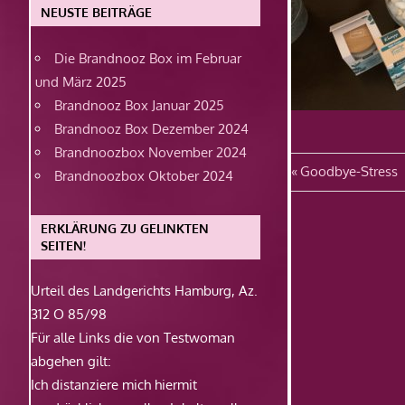
NEUSTE BEITRÄGE
Die Brandnooz Box im Februar
und März 2025
Brandnooz Box Januar 2025
Brandnooz Box Dezember 2024
Brandnoozbox November 2024
Beitragsn
Vorheriger
Goodbye-Stress
Brandnoozbox Oktober 2024
Beitrag:
ERKLÄRUNG ZU GELINKTEN
SEITEN!
Urteil des Landgerichts Hamburg, Az.
312 O 85/98
Für alle Links die von Testwoman
abgehen gilt:
Ich distanziere mich hiermit