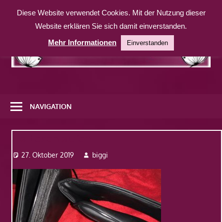
Zum
Diese Website verwendet Cookies. Mit der Nutzung dieser
Inhalt
Website erklären Sie sich damit einverstanden.
springen
Mehr Informationen
Einverstanden
Eine
weitere
NAVIGATION
WordPress-
Website
Halteschlaufen
27. Oktober 2019
biggi