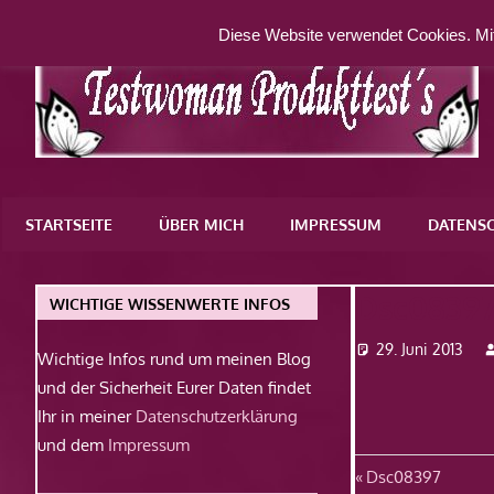
Zum
Diese Website verwendet Cookies. Mit
Inhalt
springen
Eine
weitere
STARTSEITE
ÜBER MICH
IMPRESSUM
DATENS
WordPress-
Website
Dsc0839
WICHTIGE WISSENWERTE INFOS
29. Juni 2013
Wichtige Infos rund um meinen Blog
und der Sicherheit Eurer Daten findet
Ihr in meiner
Datenschutzerklärung
und dem
Impressum
Beitragsn
Vorheriger
Dsc08397