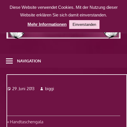
Zum
Diese Website verwendet Cookies. Mit der Nutzung dieser
Inhalt
Website erklären Sie sich damit einverstanden.
springen
Mehr Informationen
Einverstanden
Eine
weitere
NAVIGATION
WordPress-
Website
Handtaschengala
29. Juni 2013
biggi
Beitragsnavigation
Vorheriger
Handtaschengala