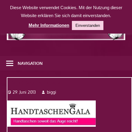
Zum
Diese Website verwendet Cookies. Mit der Nutzung dieser
Inhalt
Website erklären Sie sich damit einverstanden.
springen
Mehr Informationen
Einverstanden
Eine
weitere
NAVIGATION
WordPress-
Website
Handtaschengala
29. Juni 2013
biggi