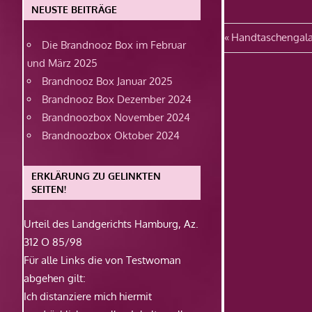
NEUSTE BEITRÄGE
Beitragsn
Vorheriger
Handtaschengal
Die Brandnooz Box im Februar
Beitrag:
und März 2025
Brandnooz Box Januar 2025
Brandnooz Box Dezember 2024
Brandnoozbox November 2024
Brandnoozbox Oktober 2024
ERKLÄRUNG ZU GELINKTEN
SEITEN!
Urteil des Landgerichts Hamburg, Az.
312 O 85/98
Für alle Links die von Testwoman
abgehen gilt:
Ich distanziere mich hiermit