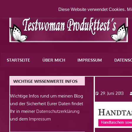
Zum
Diese Website verwendet Cookies. Mit
Inhalt
springen
Eine
weitere
STARTSEITE
ÜBER MICH
IMPRESSUM
DATENS
WordPress-
Website
Handtasc
WICHTIGE WISSENWERTE INFOS
29. Juni 2013
Wichtige Infos rund um meinen Blog
und der Sicherheit Eurer Daten findet
Ihr in meiner
Datenschutzerklärung
und dem
Impressum