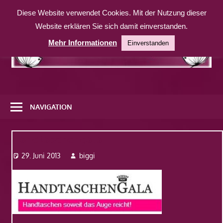
Zum
Diese Website verwendet Cookies. Mit der Nutzung dieser
Inhalt
Website erklären Sie sich damit einverstanden.
springen
Mehr Informationen
Einverstanden
Eine
weitere
NAVIGATION
WordPress-
Website
Handtaschengala
29. Juni 2013
biggi