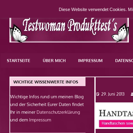
Zum
Diese Website verwendet Cookies. Mit
Inhalt
springen
Eine
weitere
STARTSEITE
ÜBER MICH
IMPRESSUM
DATENS
WordPress-
Website
Handtasc
WICHTIGE WISSENWERTE INFOS
29. Juni 2013
Wichtige Infos rund um meinen Blog
und der Sicherheit Eurer Daten findet
Ihr in meiner
Datenschutzerklärung
und dem
Impressum