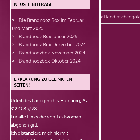
NEUSTE BEITRÄGE
Beitragsn
Vorheriger
Handtaschengal
Die Brandnooz Box im Februar
Beitrag:
und März 2025
Brandnooz Box Januar 2025
Brandnooz Box Dezember 2024
Brandnoozbox November 2024
Brandnoozbox Oktober 2024
ERKLÄRUNG ZU GELINKTEN
SEITEN!
Urteil des Landgerichts Hamburg, Az.
312 O 85/98
Für alle Links die von Testwoman
abgehen gilt:
Ich distanziere mich hiermit